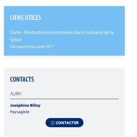
LIENS UTILES
Carte - Productions territoriales dans l'estuaire de la
Seine
Découvrez la carte N°1
CONTACTS
AURH
Joséphine Billey
Paysagiste
CONTACTER