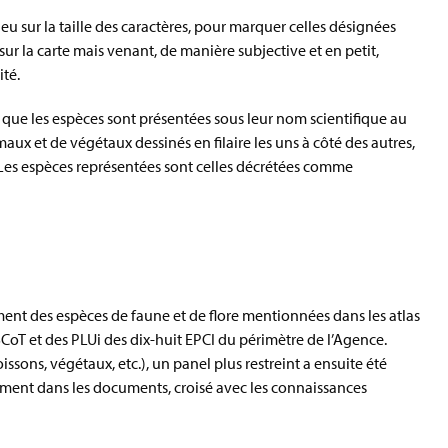
jeu sur la taille des caractères, pour marquer celles désignées
ur la carte mais venant, de manière subjective et en petit,
ité.
s que les espèces sont présentées sous leur nom scientifique au
maux et de végétaux dessinés en filaire les uns à côté des autres,
s. Les espèces représentées sont celles décrétées comme
ent des espèces de faune et de flore mentionnées dans les atlas
 SCoT et des PLUi des dix-huit EPCI du périmètre de l’Agence.
issons, végétaux, etc.), un panel plus restreint a ensuite été
ement dans les documents, croisé avec les connaissances