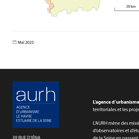
Mai 2025
L’agence d’urbanisme 
territoriales et les pro
L’AURH mène des missi
d’observatoires et d’ét
39 RUE D’IÉNA
de la Seine en passant p