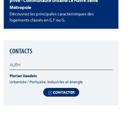
privé - Communauté urbaine Le Havre Seine
Métropole
Découvrez les principales caractéristiques des
logements classés en E, F ou G.
CONTACTS
AURH
Florian Vaudois
Urbaniste / Portuaire, industries et énergie
CONTACTER