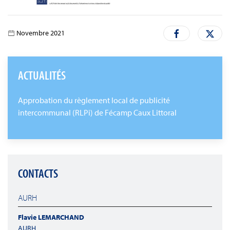
Novembre 2021
ACTUALITÉS
Approbation du règlement local de publicité
intercommunal (RLPi) de Fécamp Caux Littoral
CONTACTS
AURH
Flavie LEMARCHAND
AURH