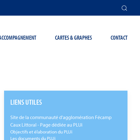
T ACCOMPAGNEMENT
CARTES & GRAPHES
CONTACT
LIENS UTILES
Site de la communauté d'agglomération Fécamp
Caux Littoral - Page dédiée au PLUi
Objectifs et élaboration du PLUi
Les documents du PLUi