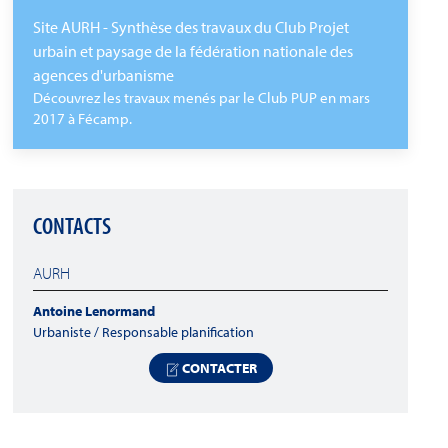
Site AURH - Synthèse des travaux du Club Projet
urbain et paysage de la fédération nationale des
agences d'urbanisme
Découvrez les travaux menés par le Club PUP en mars
2017 à Fécamp.
CONTACTS
AURH
Antoine Lenormand
Urbaniste / Responsable planification
CONTACTER