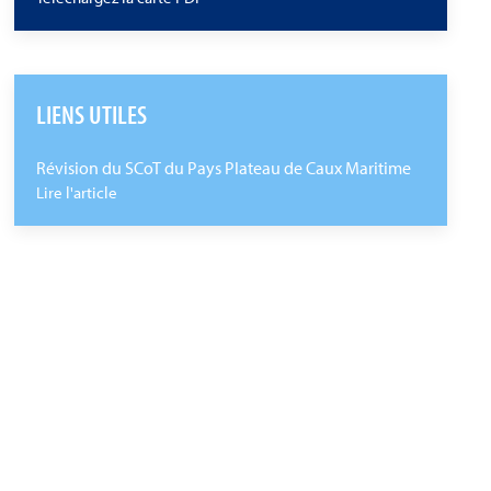
LIENS UTILES
Révision du SCoT du Pays Plateau de Caux Maritime
Lire l'article