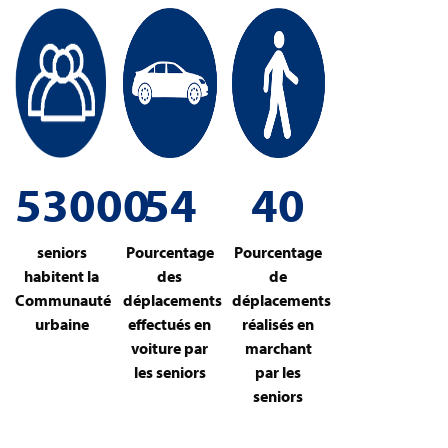
53000
54
40
seniors
Pourcentage
Pourcentage
habitent la
des
de
Communauté
déplacements
déplacements
urbaine
effectués en
réalisés en
voiture par
marchant
les seniors
par les
seniors