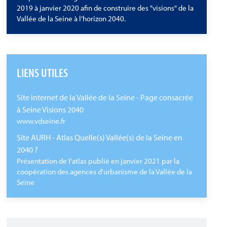
2019 à janvier 2020 afin de construire des "visions" de la
Vallée de la Seine à l’horizon 2040.
LIENS UTILES
Site internet de la Vallée de la Seine - Page consacrée
à Seine Visions 2040
www.vdseine.fr
Site AURH - Atlas Quelle(s) Vallée(s) de la Seine en
2040 ?
Présentation de l'atlas publié en janvier 2021 par la
coopération des agences d'urbanisme de la Vallée de la
Seine