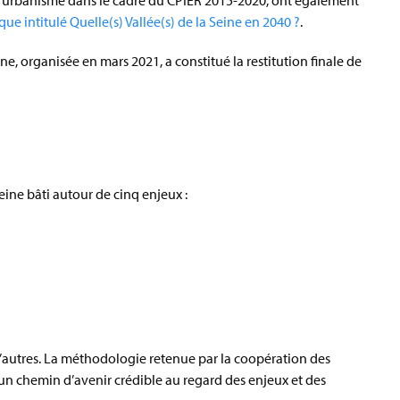
 d'urbanisme dans le cadre du CPIER 2015-2020, ont également
e intitulé Quelle(s) Vallée(s) de la Seine en 2040 ?
.
e, organisée en mars 2021, a constitué la restitution finale de
ine bâti autour de cinq enjeux :
 d’autres. La méthodologie retenue par la coopération des
 un chemin d’avenir crédible au regard des enjeux et des