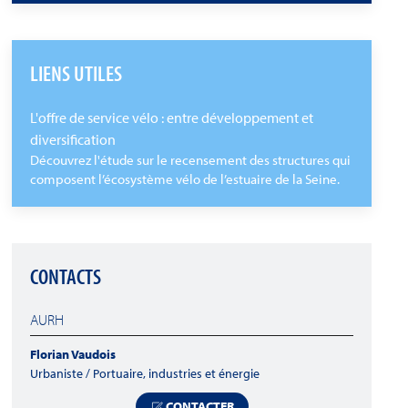
LIENS UTILES
L'offre de service vélo : entre développement et
diversification
Découvrez l'étude sur le recensement des structures qui
composent l’écosystème vélo de l’estuaire de la Seine.
CONTACTS
AURH
Florian Vaudois
Urbaniste / Portuaire, industries et énergie
CONTACTER