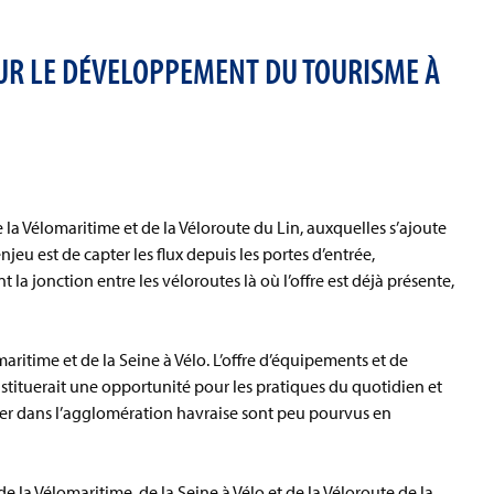
OUR LE DÉVELOPPEMENT DU TOURISME À
e la Vélomaritime et de la Véloroute du Lin, auxquelles s’ajoute
jeu est de capter les flux depuis les portes d’entrée,
la jonction entre les véloroutes là où l’offre est déjà présente,
maritime et de la Seine à Vélo. L’offre d’équipements et de
constituerait une opportunité pour les pratiques du quotidien et
iver dans l’agglomération havraise sont peu pourvus en
de la Vélomaritime, de la Seine à Vélo et de la Véloroute de la