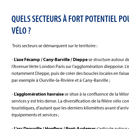
QUELS SECTEURS À FORT POTENTIEL P
VÉLO ?
Trois secteurs se démarquent sur le territoire :
-
L’axe Fécamp / Cany-Barville / Dieppe
se structure autour d
l’Avenue Verte London Paris sur l’agglomération dieppoise. L’en
notamment Dieppe, puis de créer des boucles locales en faisant 
par exemple à Ourville-la-Rivière et à Cany-Barville ;
-
L’agglomération havraise
se situe à la confluence de la Vélo
services y est très dense. La diversification de la filière vélo 
touristiques, d’autant que les derniers kilomètres avant d’arr
équipements et services ;
-
L’arc Deauville / Honfleur / Pont-Audemer
s’articule autour 