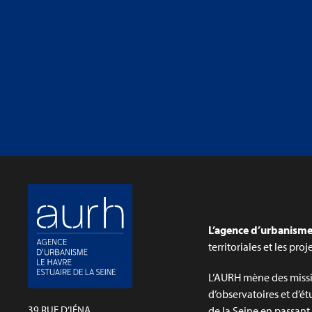
L’agence d’urbanisme 
territoriales et les pro
L’AURH mène des missi
d’observatoires et d’ét
39 RUE D’IÉNA
de la Seine en passant p